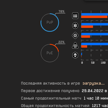
78%
PvP
22%
PvE
0
50
100
Последняя активность в игре
загрузка...
Первое достижение получено
29.04.2022 в
Самый продолжительный матч
1
час
10
мин
Общая продолжительность матчей
1217
ча