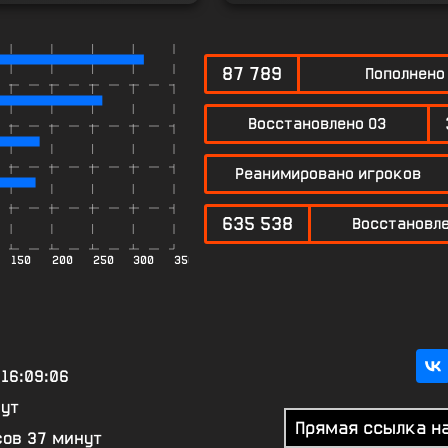
87 789
Пополнено
Восстановлено ОЗ
Реанимировано игроков
635 538
Восстановле
150
200
250
300
350
 16:09:06
ут
сов
37
минут