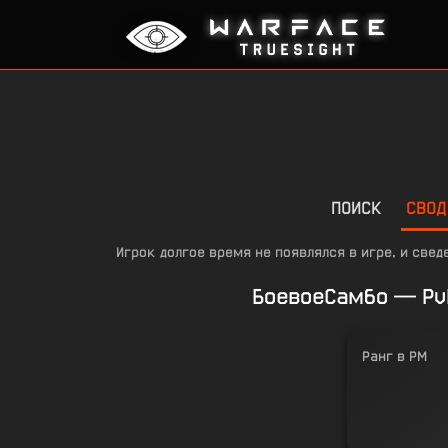
ПОИСК
СВОД
Игрок долгое время не появлялся в игре, и све
БоевоеСамбо — Pv
Ранг в РМ