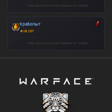
Игрок ещё не искал свой профиль на TrueSight
Крабопыт
10 197
Игрок ещё не искал свой профиль на TrueSight