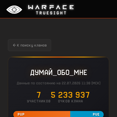
К поиску кланов
ДУМАЙ_ОБО_МНЕ
Данные по состоянию на 22.07.2026 11:38 (МСК)
7
5 233 937
УЧАСТНИКОВ
ОЧКОВ КЛАНА
PVP
PVE