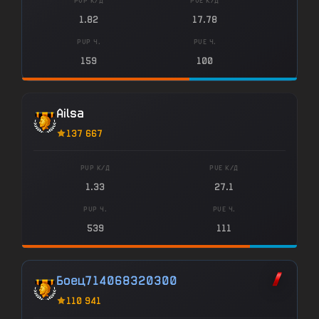
PVP К/Д
PVE К/Д
1.82
17.78
PVP Ч.
PVE Ч.
159
100
Ailsa
137 667
PVP К/Д
PVE К/Д
1.33
27.1
PVP Ч.
PVE Ч.
539
111
Боец714068320300
110 941