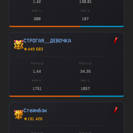
1.42
130.01
PVP Ч.
PVE Ч.
300
187
СТРОГАЯ__ДЕВОЧКА
449 603
PVP К/Д
PVE К/Д
1.44
34.35
PVP Ч.
PVE Ч.
1751
1057
Стейнбэк
191 426