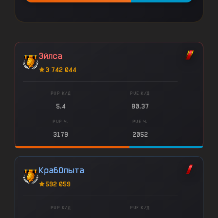
Эйлса
3 742 044
PVP К/Д
PVE К/Д
5.4
80.37
PVP Ч.
PVE Ч.
3179
2052
КрабОпыта
592 059
PVP К/Д
PVE К/Д