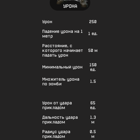
УРОНА
Урон
250
Падение урона на 1
1 ед.
метр
Расстояние, с
которого начинает
50 м
падать урон
150
Минимальный урон
ед.
Множитель урона
1.5
по зомби
Урон от удара
65
прикладом
ед.
Дальность удара
1.3
прикладом
м
Радиус удара
0.5
прикладом
м