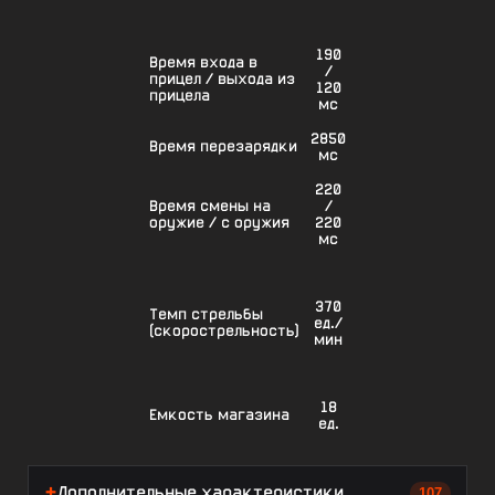
190
Время входа в
/
прицел / выхода из
120
прицела
мс
2850
Время перезарядки
мс
220
Время смены на
/
оружие / с оружия
220
мс
370
Темп стрельбы
ед./
(скорострельность)
мин
18
Емкость магазина
ед.
Дополнительные характеристики
107