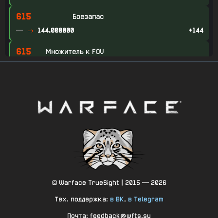
615
Боезапас
—
144.000000
+144
615
Множитель к FOV
—
1.000000
+1
615
Множитель к FOV: В прицеле (сидя)
—
0.700000
+0.7
615
Множитель к FOV: В прицеле (прыжок)
—
0.700000
+0.7
615
Множитель к FOV: В прицеле (лёжа)
—
0.700000
+0.7
© Warface TrueSight | 2015 — 2026
615
Множитель к FOV: В прицеле (покой)
Тех. поддержка:
в ВК
,
в Telegram
—
0.700000
+0.7
Почта: feedback@wfts.su