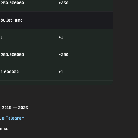
250.000000
+250
bullet_smg
—
1
+1
280.000000
+280
1.000000
+1
0.700000
+0.7
0.700000
+0.7
| 2015 — 2026
,
в Telegram
0.500000
+0.5
s.su