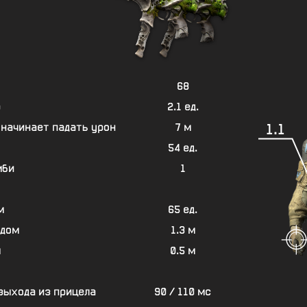
68
р
2.1 ед.
1.1
 начинает падать урон
7 м
54 ед.
мби
1
м
65 ед.
адом
1.3 м
м
0.5 м
 выхода из прицела
90 / 110 мс