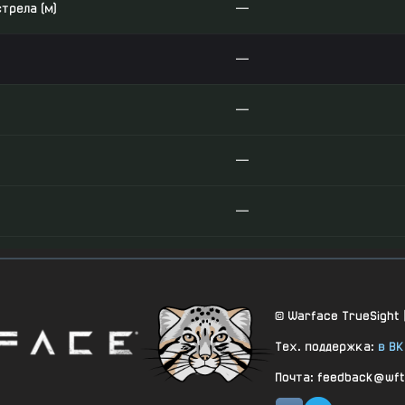
трела (м)
—
—
—
—
—
дя)
—
рыжок)
—
© Warface TrueSight 
Тех. поддержка:
в ВК
ёжа)
—
Почта: feedback@wft