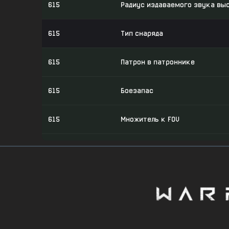
615
Радиус издаваемого звука выс
615
Тип снаряда
615
Патрон в патроннике
615
Боезапас
615
Множитель к FOV
615
Множитель к FOV: В прицеле (си
615
Множитель к FOV: В прицеле (п
615
Множитель к FOV: В прицеле (л