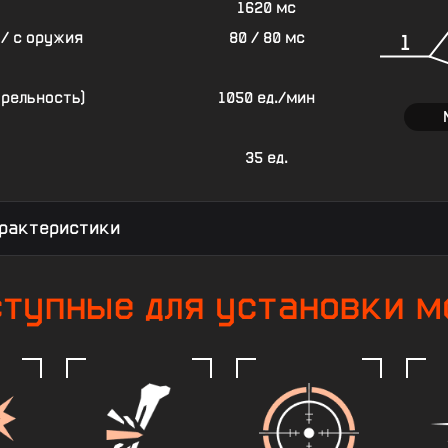
1620 мс
/ с оружия
80 / 80 мс
1
трельность)
1050 ед./мин
35 ед.
рактеристики
ступные для установки м