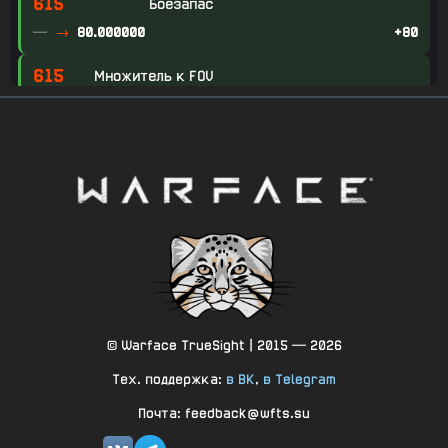
615
Боезапас
—
80.000000
+80
615
Множитель к FOV
—
1.000000
+1
615
Множитель к FOV: В прицеле (сидя)
—
0.700000
+0.7
615
Множитель к FOV: В прицеле (лёжа)
—
0.700000
+0.7
615
Множитель к FOV: В прицеле (подкат)
—
0.700000
+0.7
© Warface TrueSight | 2015 — 2026
615
Множитель к FOV: В прицеле (стоя)
Тех. поддержка:
в ВК
,
в Telegram
—
0.700000
+0.7
Почта: feedback@wfts.su
615
Номер начальной координаты рисунка отдачи