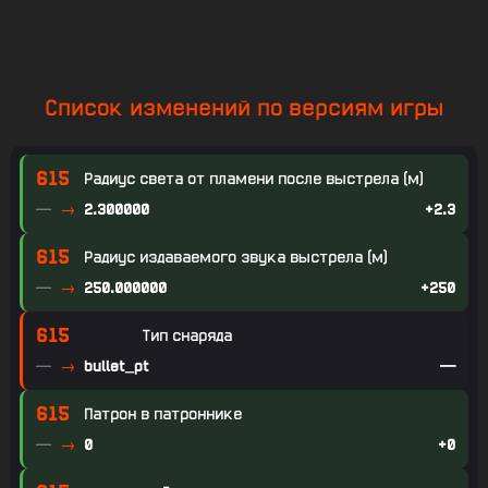
Список изменений по версиям игры
615
Радиус света от пламени после выстрела (м)
—
2.300000
+2.3
615
Радиус издаваемого звука выстрела (м)
—
250.000000
+250
615
Тип снаряда
—
bullet_pt
—
615
Патрон в патроннике
—
0
+0