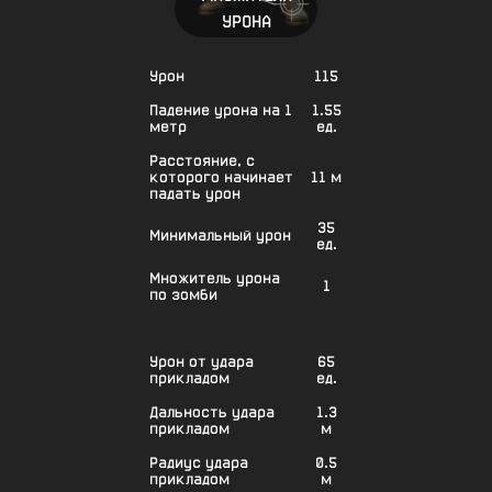
УРОНА
Урон
115
Падение урона на 1
1.55
метр
ед.
Расстояние, с
которого начинает
11 м
падать урон
35
Минимальный урон
ед.
Множитель урона
1
по зомби
Урон от удара
65
прикладом
ед.
Дальность удара
1.3
прикладом
м
Радиус удара
0.5
прикладом
м