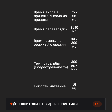
Время входа в
75 /
прицел / выхода из
90
прицела
мс
2140
Время перезарядки
мс
90 /
Время смены на
200
оружие / с оружия
мс
300
Темп стрельбы
ед./
(скорострельность)
мин
16
Емкость магазина
ед.
Дополнительные характеристики
131