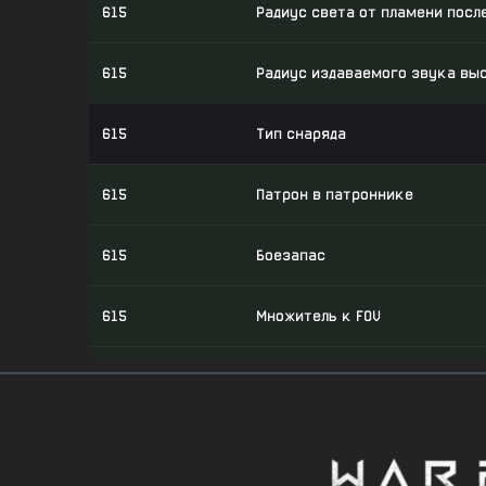
615
Радиус света от пламени после
615
Радиус издаваемого звука выс
615
Тип снаряда
615
Патрон в патроннике
615
Боезапас
615
Множитель к FOV
615
Множитель к FOV: В прицеле (си
615
Множитель к FOV: В прицеле (л