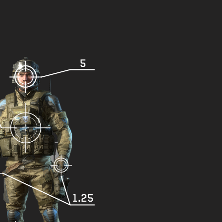
5
1.25