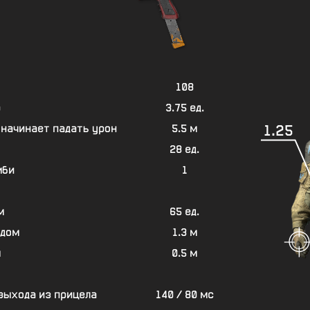
108
р
3.75 ед.
1.25
 начинает падать урон
5.5 м
28 ед.
мби
1
м
65 ед.
адом
1.3 м
м
0.5 м
 выхода из прицела
140 / 80 мс