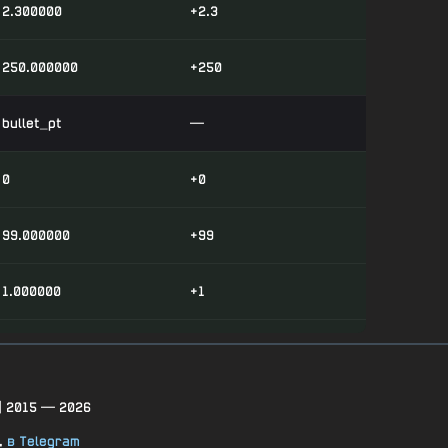
2.300000
+2.3
250.000000
+250
bullet_pt
—
0
+0
99.000000
+99
1.000000
+1
0.700000
+0.7
0.700000
+0.7
| 2015 — 2026
,
в Telegram