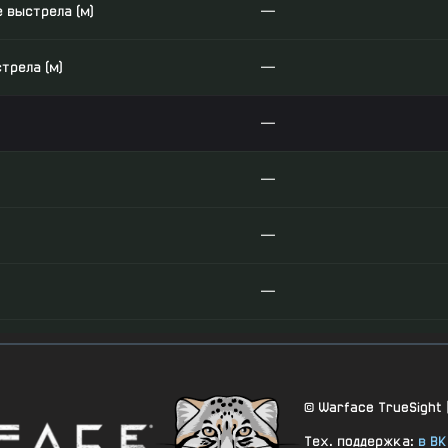
 выстрела (м)
—
трела (м)
—
—
—
—
—
дя)
—
ёжа)
—
© Warface TrueSight 
Тех. поддержка:
в ВК