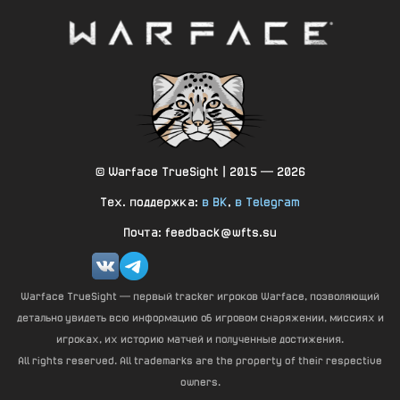
—
1.000000
+1
615
Случайность отдачи
—
0.000000
+0
615
Нарастание разброса (ед/в)
—
0.000000
+0
© Warface TrueSight | 2015 — 2026
615
Продолжительность затухания разброса (ед/с)
Тех. поддержка:
в ВК
,
в Telegram
—
0.000000
+0
Почта: feedback@wfts.su
615
Максимальный разброс
—
0.000000
+0
Warface TrueSight — первый tracker игроков Warface, позволяющий
615
Минимальный разброс
детально увидеть всю информацию об игровом снаряжении, миссиях и
игроках, их историю матчей и полученные достижения.
—
0.000000
+0
All rights reserved. All trademarks are the property of their respective
615
Продолжительность затухания тряски (мс)
owners.