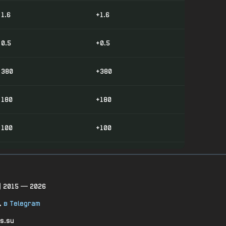
1.6
+1.6
0.5
+0.5
380
+380
180
+180
100
+100
200
+200
200
+200
| 2015 — 2026
,
в Telegram
220
+220
s.su