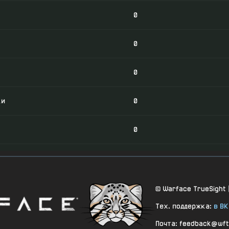
0
0
0
ки
0
0
0
0
© Warface TrueSight 
Тех. поддержка:
в ВК
0
Почта: feedback@wft