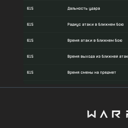
615
Дальность удара
615
Радиус атаки в ближнем бою
615
Время атаки в ближнем бою
615
Время выхода из ближней ата
615
Время смены на предмет
615
Время смены с предмета
615
holster_in_duration
615
Время броска