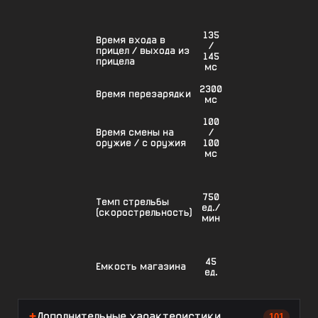
135
Время входа в
/
прицел / выхода из
145
прицела
мс
2300
Время перезарядки
мс
100
Время смены на
/
оружие / с оружия
100
мс
750
Темп стрельбы
ед./
(скорострельность)
мин
45
Емкость магазина
ед.
Дополнительные характеристики
101