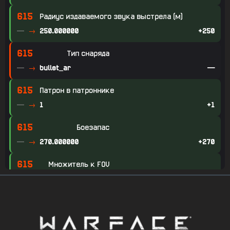
615
Радиус издаваемого звука выстрела (м)
—
250.000000
+250
615
Тип снаряда
—
bullet_ar
—
615
Патрон в патроннике
—
1
+1
615
Боезапас
—
270.000000
+270
615
Множитель к FOV
—
1.000000
+1
615
Множитель к FOV: В прицеле (сидя)
—
0.700000
+0.7