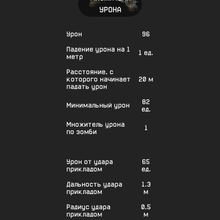
УРОНА
Урон
96
Падение урона на 1
1 ед.
метр
Расстояние, с
которого начинает
20 м
падать урон
82
Минимальный урон
ед.
Множитель урона
1
по зомби
Урон от удара
65
прикладом
ед.
Дальность удара
1.3
прикладом
м
Радиус удара
0.5
прикладом
м