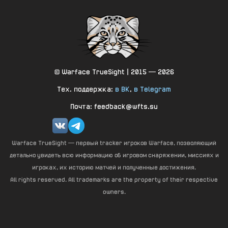
615
Множитель к FOV: В прицеле (прыжок)
—
0.700000
+0.7
615
Множитель к FOV: В прицеле (лёжа)
—
0.700000
+0.7
© Warface TrueSight | 2015 — 2026
615
Множитель к FOV: В прицеле (подкат)
Тех. поддержка:
в ВК
,
в Telegram
—
0.700000
+0.7
Почта: feedback@wfts.su
615
Множитель к FOV: В прицеле (стоя)
—
0.700000
+0.7
Warface TrueSight — первый tracker игроков Warface, позволяющий
615
Множитель к FOV: В прицеле (ходьба)
детально увидеть всю информацию об игровом снаряжении, миссиях и
игроках, их историю матчей и полученные достижения.
—
0.700000
+0.7
All rights reserved. All trademarks are the property of their respective
615
Механика опрокидывания на спину
owners.
—
0
+0
Шанс опрокинуть на спину в ближнем бою