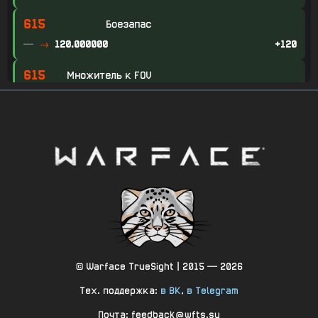
615
Боезапас
—
120.000000
+120
615
Множитель к FOV
—
1.000000
+1
615
Множитель к FOV: В прицеле (сидя)
—
0.700000
+0.7
615
Множитель к FOV: В прицеле (прыжок)
—
0.700000
+0.7
615
Множитель к FOV: В прицеле (лёжа)
—
0.700000
+0.7
© Warface TrueSight | 2015 — 2026
615
Множитель к FOV: В прицеле (подкат)
Тех. поддержка:
в ВК
,
в Telegram
—
0.700000
+0.7
Почта: feedback@wfts.su