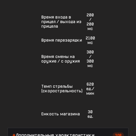
200
Время входа в
/
прицел / выхода из
200
прицела
мс
2100
Время перезарядки
мс
300
Время смены на
/
оружие / с оружия
300
мс
620
Темп стрельбы
ед./
(скорострельность)
мин
30
Емкость магазина
ед.
Дополнительные характеристики
108