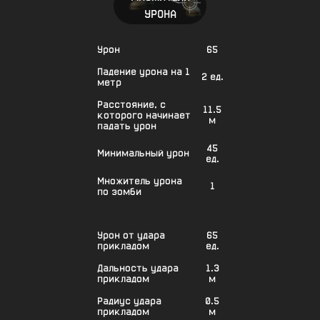
УРОНА
Урон
65
Падение урона на 1
2 ед.
метр
Расстояние, с
11.5
которого начинает
м
падать урон
45
Минимальный урон
ед.
Множитель урона
1
по зомби
Урон от удара
65
прикладом
ед.
Дальность удара
1.3
прикладом
м
Радиус удара
0.5
прикладом
м