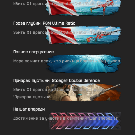
Убить %1 врагов из Magpul FMG-9 | 'Гроза глубин'
Гроза глубин: PGM Ultima Ratio
Убить %1 врагов из PGM Ultima Ratio | 'Гроза глубин'
Полное погружение
Море помнит всех, кто рискнул бросить ему вызов
Призрак пустыни: Stoeger Double Defence
Убить %1 врагов из Stoeger Double Defence |
'Призрак пустыни'
На шаг впереди
Достижение за участие в кампании 'Шаг вперед II'